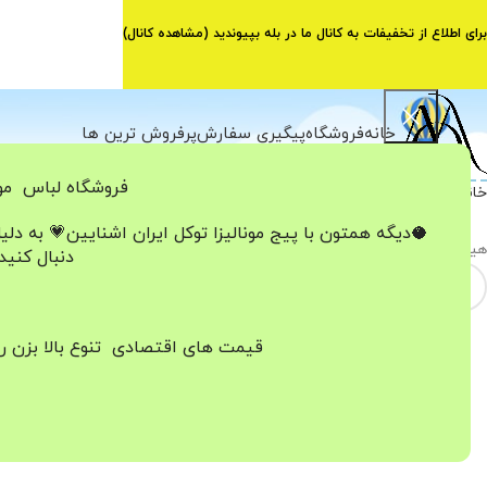
برای اطلاع از تخفیفات به کانال ما در بله بپیوندید (
مشاهده کانال
)
خانه
فروشگاه
پیگیری سفارش
پرفروش ترین ها
فروشگاه لباس مون
خانه
بافت
🥥دیگه همتون با پیج مونالیزا تو‌کل ایران
اشنایین💗
به دلی
هیچ محصولی یافت نشد.
دنبال کنید
قیمت های اقتصادی تنوع بالا بزن