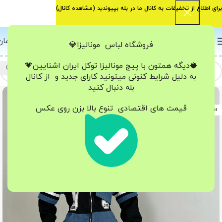
برای اطلاع از تخفیفات به کانال ما در بله بپیوندید (
مشاهده کانال
)
0
منو
0
تومان
فروشگاه لباس مونالیزا💎
🥥دیگه همتون با پیج مونالیزا تو‌کل ایران
اشنایین💗
به دلیل شرایط کنونی میتونید کارای جدید و از کانال
بله دنبال کنید
-46%
قیمت های اقتصادی تنوع بالا بزن روی عکس
اتمام موجودی