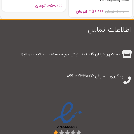
1.050.000
تومان
1.350.000
تومان
1.580.000
تومان
اطلاعات تماس
محمدشهر خیابان گلستانک نبش کوچه دستغیب بوتیک مونالیزا
پیگیری سفارش :09913433007