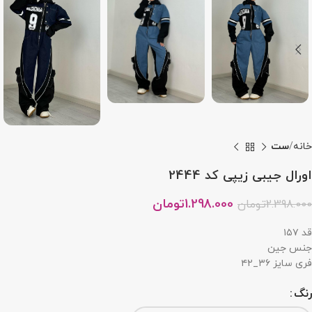
خانه
ست
اورال جیبی زیپی کد 2444
1.298.000
تومان
2.398.000
تومان
قد ۱۵۷
جنس جین
فری سایز ۳۶_۴۲
رنگ