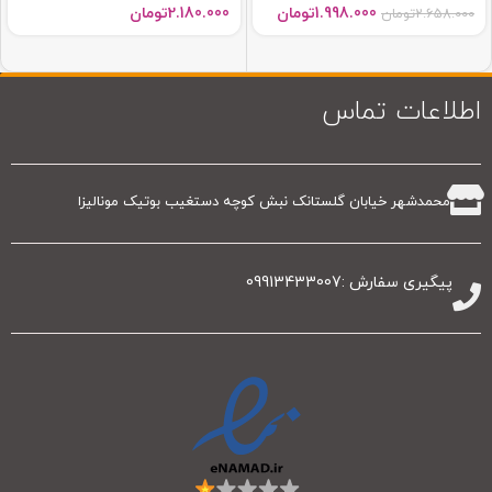
1.998.000
تومان
2.180.000
تومان
2.658.000
تومان
اطلاعات تماس
محمدشهر خیابان گلستانک نبش کوچه دستغیب بوتیک مونالیزا
پیگیری سفارش :09913433007