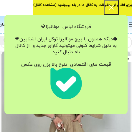
برای اطلاع از تخفیفات به کانال ما در بله بپیوندید (
مشاهده کانال
)
0
منو
0
تومان
فروشگاه لباس مونالیزا💎
🥥دیگه همتون با پیج مونالیزا تو‌کل ایران
اشنایین💗
به دلیل شرایط کنونی میتونید کارای جدید و از کانال
بله دنبال کنید
اتمام موجودی
قیمت های اقتصادی تنوع بالا بزن روی عکس