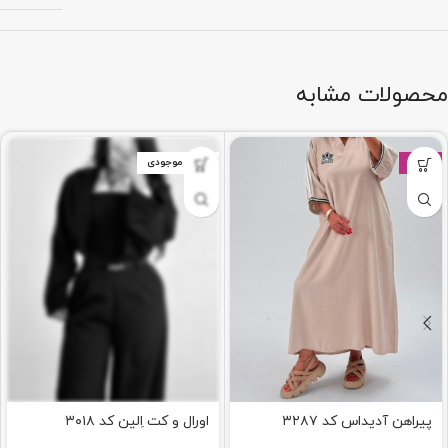
محصولات مشابه
-25%
اتمام موجودی
پیراهن آدیداس کد ۳۲۸۷
اورال و كت اِلين كد ٣٠١٨