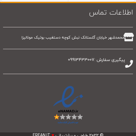
اطلاعات تماس
محمدشهر خیابان گلستانک نبش کوچه دستغیب بوتیک مونالیزا
پیگیری سفارش :09913433007
© 2022
طراحی و پشتیبانی
♥
ERFAN.IT