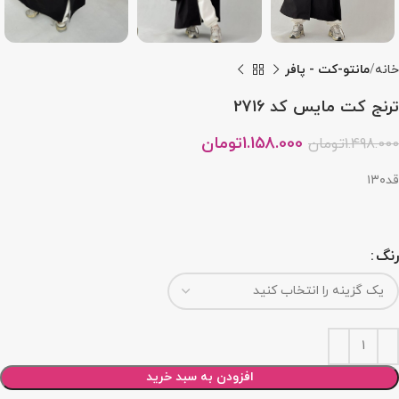
خانه
مانتو-کت - پافر
ترنج کت مایس کد 2716
1.158.000
تومان
1.498.000
تومان
قد۱۳۰
رنگ
افزودن به سبد خرید