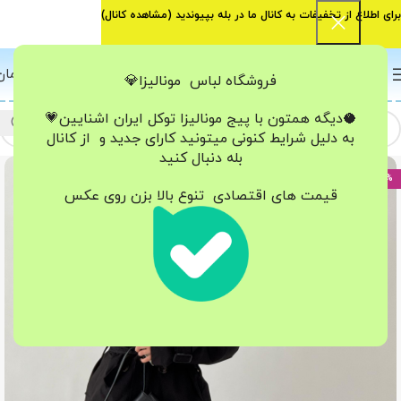
برای اطلاع از تخفیفات به کانال ما در بله بپیوندید (
مشاهده کانال
)
0
منو
0
تومان
فروشگاه لباس مونالیزا💎
🥥دیگه همتون با پیج مونالیزا تو‌کل ایران
اشنایین💗
به دلیل شرایط کنونی میتونید کارای جدید و از کانال
بله دنبال کنید
-23%
قیمت های اقتصادی تنوع بالا بزن روی عکس