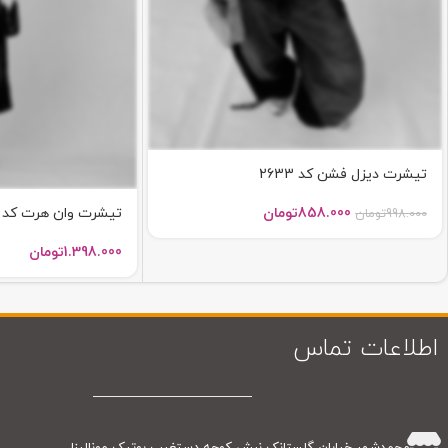
تیشرت دیزل فشن کد 2633
تیشرت وان هرت کد 2610
858.000
تومان
998.000
تومان
1.398.000
تومان
اطلاعات تماس
محمدشهر خیابان گلستانک نبش کوچه دستغیب بوتیک مونالیزا