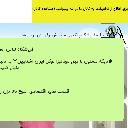
برای اطلاع از تخفیفات به کانال ما در بله بپیوندید (
مشاهده کانال
)
خانه
فروشگاه
پیگیری سفارش
پرفروش ترین ها
فروشگاه لباس مون
اتمام موجودی
🥥دیگه همتون با پیج مونالیزا تو‌کل ایران
اشنایین💗
به دلی
دنبال کنید
قیمت های اقتصادی تنوع بالا بزن