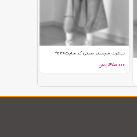
تیشرت منچستر سیتی کد سایت2530
تیشرت نگینی B کد 2508
450.000
تومان
998.000
تومان