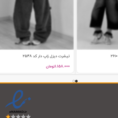
تیشرت دیزل زاپ دار کد 2548
1.158.000
تومان