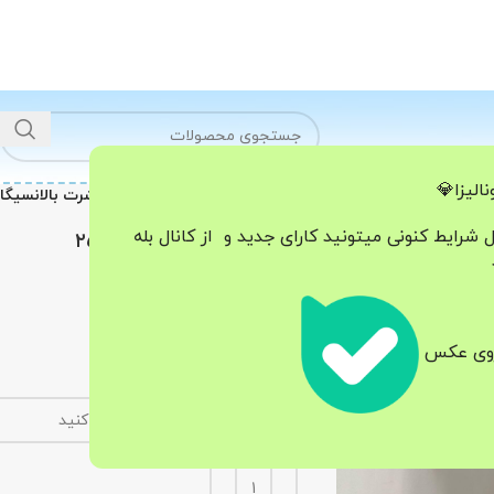
الیزا💎
خانه
تیشرت- بادی-نیم تنه
تیشرت بالانسیگا کد۴
ل شرایط کنونی میتونید کارای جدید و از کانال بله
تیشرت بالانسیگا کد۲۵۷۴
798.000
تومان
جنس ماکان
 روی عکس
باکسی
رنگ