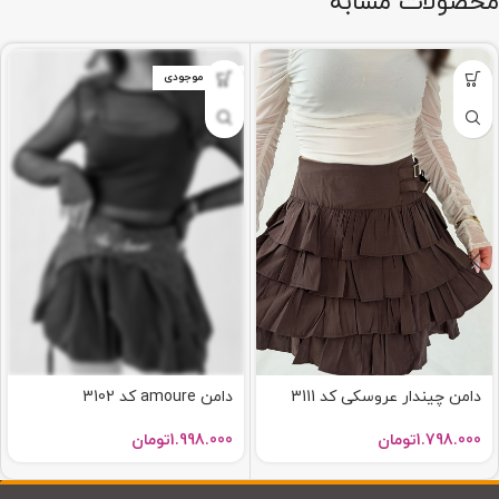
محصولات مشابه
اتمام موجودی
دامن چیندار عروسکی کد 3111
دامن amoure کد 3102
1.798.000
تومان
1.998.000
تومان