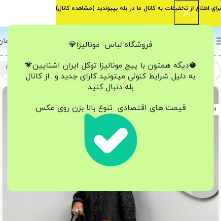
برای اطلاع از تخفیفات به کانال ما در بله بپیوندید (
مشاهده کانال
)
0
منو
0
تومان
فروشگاه لباس مونالیزا💎
🥥دیگه همتون با پیج مونالیزا تو‌کل ایران
اشنایین💗
به دلیل شرایط کنونی میتونید کارای جدید و از کانال
بله دنبال کنید
-25%
قیمت های اقتصادی تنوع بالا بزن روی عکس
اتمام موجودی