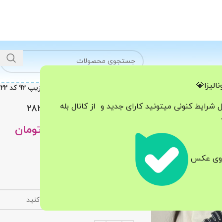
الیزا💎
خانه
هودی - دورس
دورس نیم زیپ 92 کد 2822
ل شرایط کنونی میتونید کارای جدید و از کانال بله
دورس نیم زیپ 92 کد 2822
798.000
تومان
998.000
تومان
فری سایز 36-42
 روی عکس
قد73
دور سینه 125
رنگ