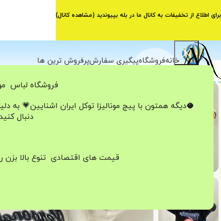
برای اطلاع از تخفیفات به کانال ما در بله بپیوندید (
مشاهده کانال
)
خانه
فروشگاه
پیگیری سفارش
پرفروش ترین ها
فروشگاه لباس مون
-20%
🥥دیگه همتون با پیج مونالیزا تو‌کل ایران
اشنایین💗
به دلی
اتمام موجودی
دنبال کنید
قیمت های اقتصادی تنوع بالا بزن