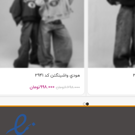
هودي واشينگتن کد 2941
998.000
تومان
1.698.000
تومان