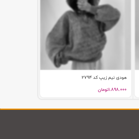
هودی نیم زیپ کد 2794
دورس 94 کد 2791
1.898.000
تومان
2.498.000
تومان