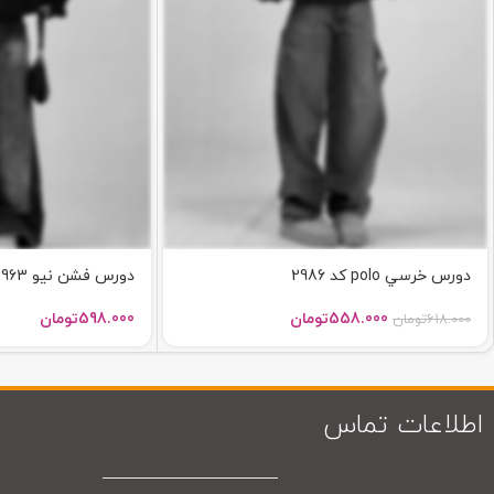
دورس خرسي polo کد 2986
دورس فشن نیو 2963
558.000
تومان
598.000
تومان
618.000
تومان
اطلاعات تماس