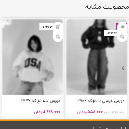
محصولات مشابه
-10%
اتمام موجودی
اتمام موجودی
دورس خرسي polo کد 2986
دورس سه نخ کد 2747
558.000
تومان
1.998.000
تومان
618.000
تومان