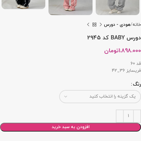
خانه
هودی - دورس
دورس BABY کد 2945
1.898.000
تومان
قد 60
فریسایز 36_42
رنگ
افزودن به سبد خرید