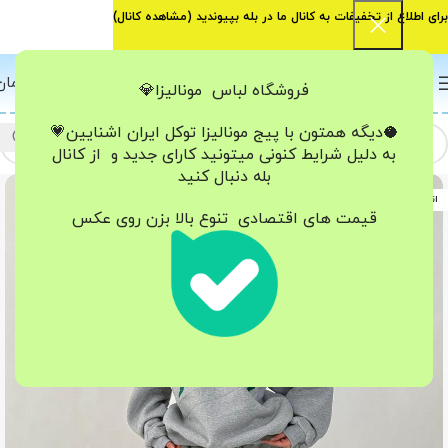
برای اطلاع از تخفیفات به کانال ما در بله بپیوندید (
مشاهده کانال
)
0
منو
0
تومان
فروشگاه لباس مونالیزا💎
🥥دیگه همتون با پیج مونالیزا تو‌کل ایران
اشنایین💗
به دلیل شرایط کنونی میتونید کارای جدید و از کانال
بله دنبال کنید
اتمام موجودی
قیمت های اقتصادی تنوع بالا بزن روی عکس