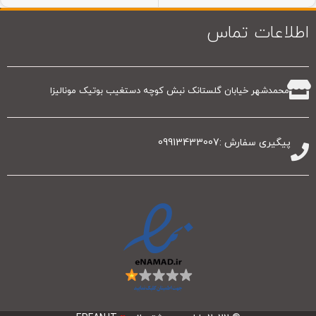
اطلاعات تماس
محمدشهر خیابان گلستانک نبش کوچه دستغیب بوتیک مونالیزا
پیگیری سفارش :09913433007