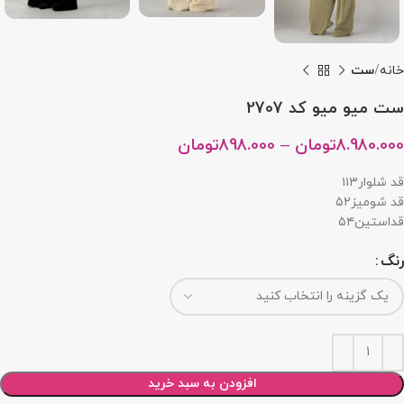
خانه
ست
ست میو میو کد 2707
8.980.000
تومان
–
898.000
تومان
قد شلوار۱۱۳
قد شومیز۵۲
قداستین۵۴
رنگ
افزودن به سبد خرید