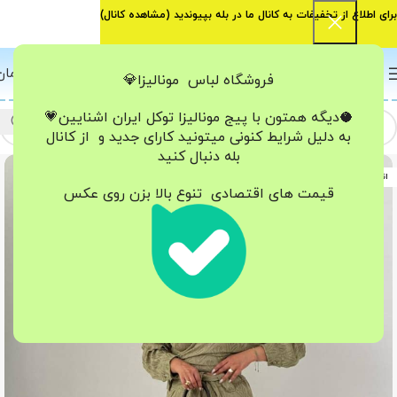
برای اطلاع از تخفیفات به کانال ما در بله بپیوندید (
مشاهده کانال
)
0
منو
0
تومان
فروشگاه لباس مونالیزا💎
🥥دیگه همتون با پیج مونالیزا تو‌کل ایران
اشنایین💗
به دلیل شرایط کنونی میتونید کارای جدید و از کانال
بله دنبال کنید
اتمام موجودی
قیمت های اقتصادی تنوع بالا بزن روی عکس