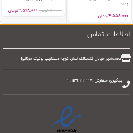
3041
3.598.000
تومان
4.100.000
تومان
4.558.000
تومان
اطلاعات تماس
محمدشهر خیابان گلستانک نبش کوچه دستغیب بوتیک مونالیزا
پیگیری سفارش :09913433007