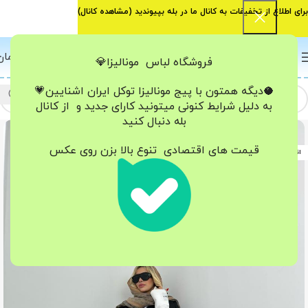
برای اطلاع از تخفیفات به کانال ما در بله بپیوندید (
مشاهده کانال
)
0
منو
0
تومان
فروشگاه لباس مونالیزا💎
🥥دیگه همتون با پیج مونالیزا تو‌کل ایران
اشنایین💗
به دلیل شرایط کنونی میتونید کارای جدید و از کانال
بله دنبال کنید
-36%
قیمت های اقتصادی تنوع بالا بزن روی عکس
اتمام موجودی