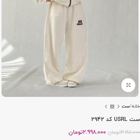
بزرگنمایی تصویر
خانه
ست
ست USRL کد 2942
2.998.000
تومان
3.198.000
تومان