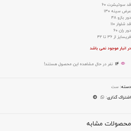
قد سوئيشرت ٦٠
عرض سينه ١٣٠
دور بازو ٤٨
قد شلوار ١١٠
دور ران ٦٠
فريسايز از ٣٦ تا ٤٢
در انبار موجود نمی باشد
14
نفر در حال مشاهده این محصول هستند!
دسته:
ست
اشتراک گذاری:
محصولات مشابه