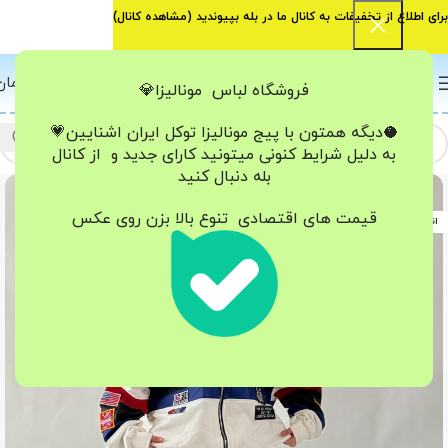
برای اطلاع از تخفیفات به کانال ما در بله بپیوندید (
مشاهده کانال
)
0
منو
0
تومان
فروشگاه لباس مونالیزا💎
🥥دیگه همتون با پیج مونالیزا تو‌کل ایران
اشنایین💗
به دلیل شرایط کنونی میتونید کارای جدید و از کانال
بله دنبال کنید
-6%
قیمت های اقتصادی تنوع بالا بزن روی عکس
اتمام موجودی