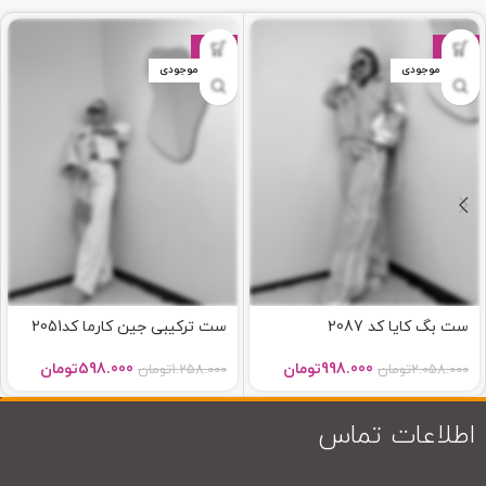
-52%
-52%
اتمام موجودی
اتمام موجودی
ست بگ کایا کد 2087
ست ترکیبی جین کارما کد2051
998.000
تومان
598.000
تومان
2.058.000
تومان
1.258.000
تومان
اطلاعات تماس