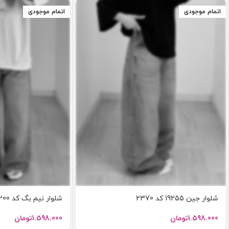
اتمام موجودی
اتمام موجودی
شلوار جین 19255 کد 2370
شلوار نیم بگ کد 19200 کد 2365
1.598.000
تومان
1.598.000
تومان