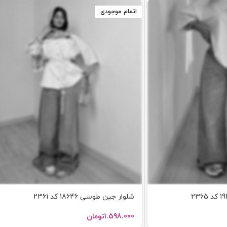
اتمام موجودی
شلوار جین طوسی 18646 کد 2361
1.598.000
تومان