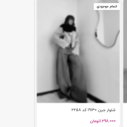
اتمام موجودی
اتمام موجودی
شلوار جین 19130 کد 2258
شلوار جین 18750 کد 2236
1.298.000
تومان
1.258.000
تومان