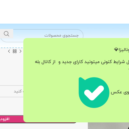
الیزا💎
خانه
شلوار
شلوار جین کد 2479
ل شرایط کنونی میتونید کارای جدید و از کانال بله
شلوار جین کد 2479
2.380.000
تومان
سایز
 روی عکس
افزود