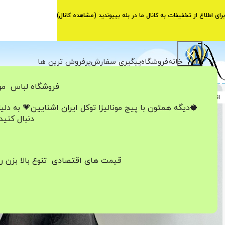
برای اطلاع از تخفیفات به کانال ما در بله بپیوندید (
مشاهده کانال
)
خانه
فروشگاه
پیگیری سفارش
پرفروش ترین ها
فروشگاه لباس مون
اتمام موجودی
🥥دیگه همتون با پیج مونالیزا تو‌کل ایران
اشنایین💗
به دلی
دنبال کنید
قیمت های اقتصادی تنوع بالا بزن