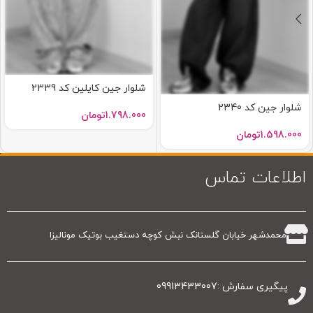
شلوار جین کایلین کد 2339
شلوار جین کد 2340
1.798.000
تومان
1.598.000
تومان
اطلاعات تماس
محمدشهر خیابان گلستانک نبش کوچه دستغیب بوتیک مونالیزا
پیگیری سفارش :09913433007