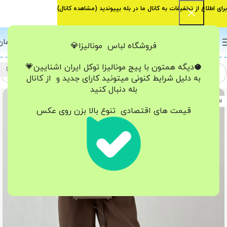
برای اطلاع از تخفیفات به کانال ما در بله بپیوندید (
مشاهده کانال
)
0
منو
0
تومان
فروشگاه لباس مونالیزا💎
🥥دیگه همتون با پیج مونالیزا تو‌کل ایران
اشنایین💗
به دلیل شرایط کنونی میتونید کارای جدید و از کانال
بله دنبال کنید
اتمام موجودی
قیمت های اقتصادی تنوع بالا بزن روی عکس