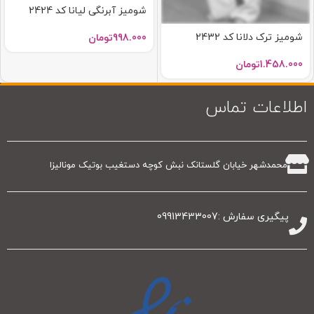
شومیز آبرنگی لیانا کد 2424
شومیز ترک دلانا کد 2432
998.000
تومان
1.458.000
تومان
اطلاعات تماس
محمدشهر خیابان گلستانک نبش کوچه دستغیب بوتیک مونالیزا
پیگیری سفارش :09913433007