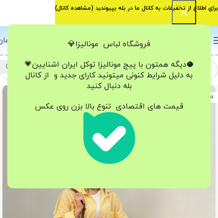
برای اطلاع از تخفیفات به کانال ما در بله بپیوندید (
مشاهده کانال
)
0
منو
0
تومان
فروشگاه لباس مونالیزا💎
🥥دیگه همتون با پیج مونالیزا تو‌کل ایران
اشنایین💗
به دلیل شرایط کنونی میتونید کارای جدید و از کانال
بله دنبال کنید
اتمام موجودی
قیمت های اقتصادی تنوع بالا بزن روی عکس