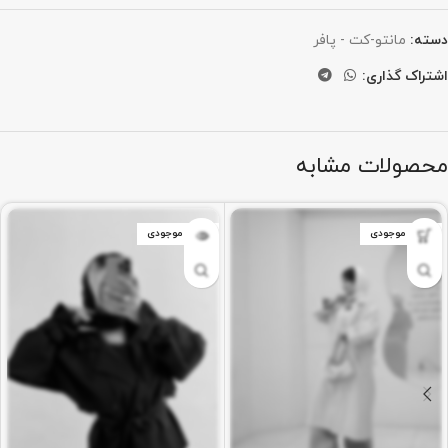
دسته:
مانتو-کت - پافر
اشتراک گذاری:
محصولات مشابه
اتمام موجودی
اتمام موجودی