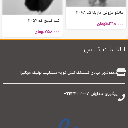
مانتو مزونی مارینا کد 2288
کت کندی کد 2259
1.398.000
تومان
758.000
تومان
اطلاعات تماس
محمدشهر خیابان گلستانک نبش کوچه دستغیب بوتیک مونالیزا
پیگیری سفارش :09913433007