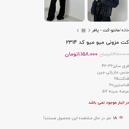
خانه
مانتو-کت - پافر
کت مزونی میو میو کد 2314
1.158.000
تومان
1.480.000
تومان
فری سایز36-42
جنس مازراتی جین
قدکت65
قداستین60
عرضه سینه 57
در انبار موجود نمی باشد
18
نفر در حال مشاهده این محصول هستند!