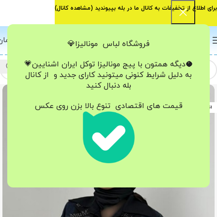
برای اطلاع از تخفیفات به کانال ما در بله بپیوندید (
مشاهده کانال
)
0
منو
0
تومان
فروشگاه لباس مونالیزا💎
🥥دیگه همتون با پیج مونالیزا تو‌کل ایران
اشنایین💗
به دلیل شرایط کنونی میتونید کارای جدید و از کانال
بله دنبال کنید
-22%
قیمت های اقتصادی تنوع بالا بزن روی عکس
اتمام موجودی