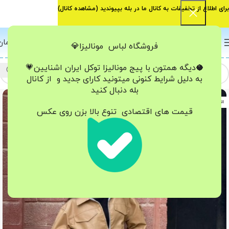
برای اطلاع از تخفیفات به کانال ما در بله بپیوندید (
مشاهده کانال
)
0
منو
0
تومان
فروشگاه لباس مونالیزا💎
🥥دیگه همتون با پیج مونالیزا تو‌کل ایران
اشنایین💗
به دلیل شرایط کنونی میتونید کارای جدید و از کانال
بله دنبال کنید
اتمام موجودی
قیمت های اقتصادی تنوع بالا بزن روی عکس