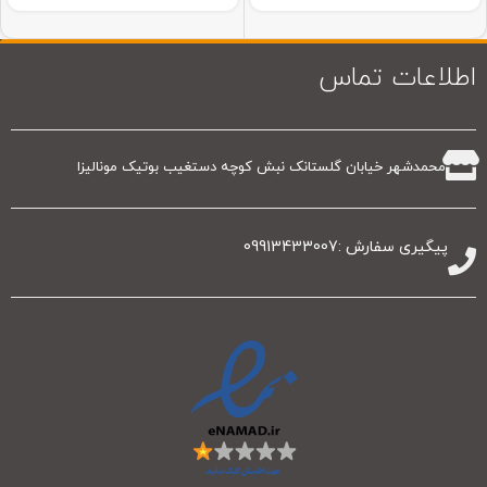
اطلاعات تماس
محمدشهر خیابان گلستانک نبش کوچه دستغیب بوتیک مونالیزا
پیگیری سفارش :09913433007