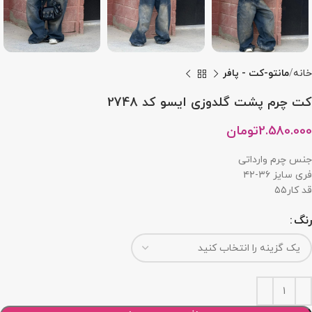
خانه
مانتو-کت - پافر
کت چرم پشت گلدوزی ایسو کد 2748
2.580.000
تومان
جنس چرم وارداتی
فری سایز ۳۶-۴۲
قد کار۵۵
رنگ