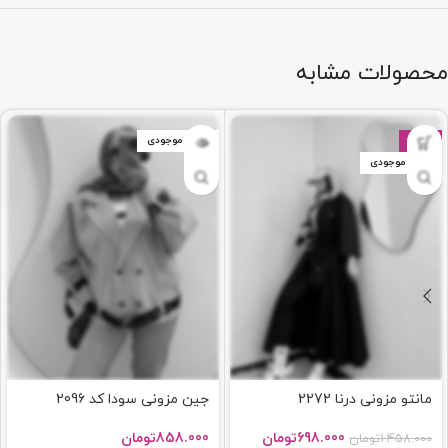
محصولات مشابه
-52%
اتمام موجودی
اتمام موجودی
مانتو مزونی درنا 2272
جین مزونی سودا کد 2096
698.000
تومان
858.000
تومان
1.458.000
تومان