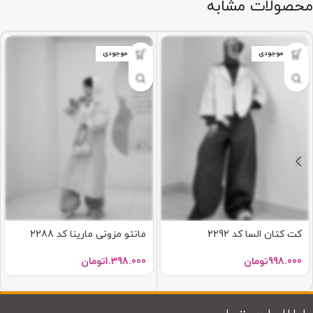
محصولات مشابه
اتمام موجودی
اتمام موجودی
کت کتان السا کد 2292
مانتو مزونی مارینا کد 2288
998.000
تومان
1.398.000
تومان