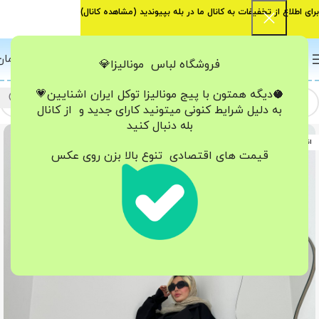
برای اطلاع از تخفیفات به کانال ما در بله بپیوندید (
مشاهده کانال
)
0
منو
0
تومان
فروشگاه لباس مونالیزا💎
🥥دیگه همتون با پیج مونالیزا تو‌کل ایران
اشنایین💗
به دلیل شرایط کنونی میتونید کارای جدید و از کانال
بله دنبال کنید
اتمام موجودی
قیمت های اقتصادی تنوع بالا بزن روی عکس