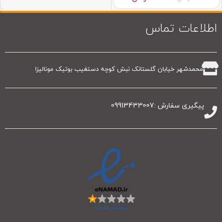
اطلاعات تماس
محمدشهر خیابان گلستانک نبش کوچه دستغیب بوتیک مونالیزا
پیگیری سفارش :09913433007