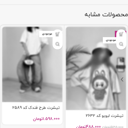
محصولات مشابه
-8%
اتمام موجودی
اتمام موجودی
تیشرت طرح فندک کد 2589
تیشرت لبوبو کد 2632
1.598.000
تومان
488.000
تومان
528.000
تومان