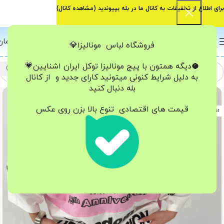
برای اطلاع از تخفیفات به کانال ما در بله بپیوندید (
مشاهده کانال
)
0
منو
0
تومان
فروشگاه لباس مونالیزا💎
🥥دیگه همتون با پیج مونالیزا تو‌کل ایران
اشنایین💗
به دلیل شرایط کنونی میتونید کارای جدید و از کانال
بله دنبال کنید
-14%
قیمت های اقتصادی تنوع بالا بزن روی عکس
اتمام موجودی