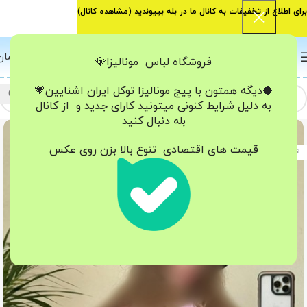
برای اطلاع از تخفیفات به کانال ما در بله بپیوندید (
مشاهده کانال
)
0
منو
0
تومان
فروشگاه لباس مونالیزا💎
🥥دیگه همتون با پیج مونالیزا تو‌کل ایران
اشنایین💗
به دلیل شرایط کنونی میتونید کارای جدید و از کانال
بله دنبال کنید
-8%
قیمت های اقتصادی تنوع بالا بزن روی عکس
اتمام موجودی