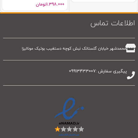
1.398.000
تومان
اطلاعات تماس
محمدشهر خیابان گلستانک نبش کوچه دستغیب بوتیک مونالیزا
پیگیری سفارش :09913433007