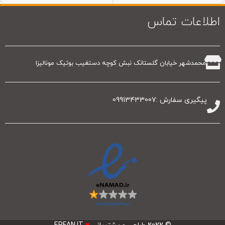
اطلاعات تماس
محمدشهر خیابان گلستانک نبش کوچه دستغیب بوتیک مونالیزا
پیگیری سفارش :09913433007