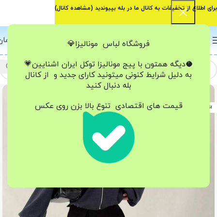
برای اطلاع از تخفیفات به کانال ما در بله بپیوندید (
مشاهده کانال
)
0
منو
0
تومان
فروشگاه لباس مونالیزا💎
🥥دیگه همتون با پیج مونالیزا تو‌کل ایران
اشنایین💗
به دلیل شرایط کنونی میتونید کارای جدید و از کانال
بله دنبال کنید
-38%
قیمت های اقتصادی تنوع بالا بزن روی عکس
اتمام موجودی