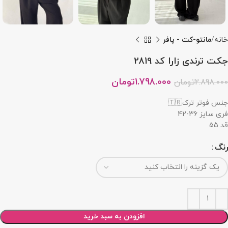
خانه
مانتو-کت - پافر
جکت ترندی زارا کد 2819
1.798.000
تومان
2.898.000
تومان
جنس فوتر ترک🇹🇷
فری سایز 36-42
قد 55
رنگ
افزودن به سبد خرید