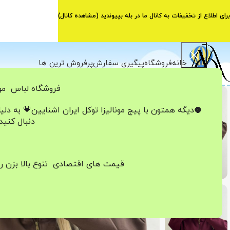
برای اطلاع از تخفیفات به کانال ما در بله بپیوندید (
مشاهده کانال
)
خانه
فروشگاه
پیگیری سفارش
پرفروش ترین ها
فروشگاه لباس مون
-25%
🥥دیگه همتون با پیج مونالیزا تو‌کل ایران
اشنایین💗
به دلی
اتمام موجودی
دنبال کنید
قیمت های اقتصادی تنوع بالا بزن