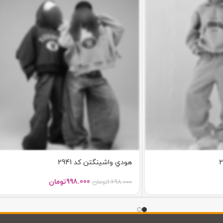
هودي واشينگتن کد 2941
998.000
تومان
1.698.000
تومان