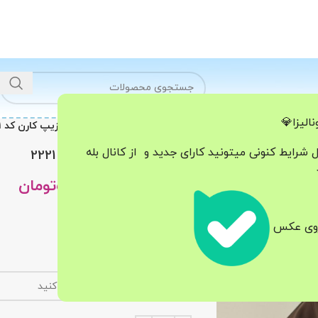
الیزا💎
خانه
هودی - دورس
دورس نیم زیپ کارن کد 2221
ل شرایط کنونی میتونید کارای جدید و از کانال بله
دورس نیم زیپ کارن کد 2221
598.000
تومان
798.000
تومان
فریسایز ۳۶-۴۲
 روی عکس
جنس دورس
قد۶۳
رنگ