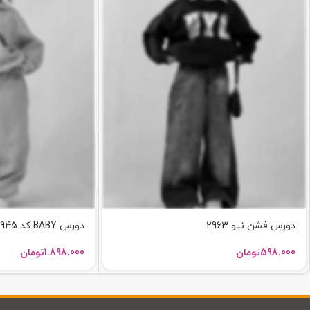
دورس فشن نیو 2963
دورس BABY کد 2945
598.000
تومان
1.898.000
تومان