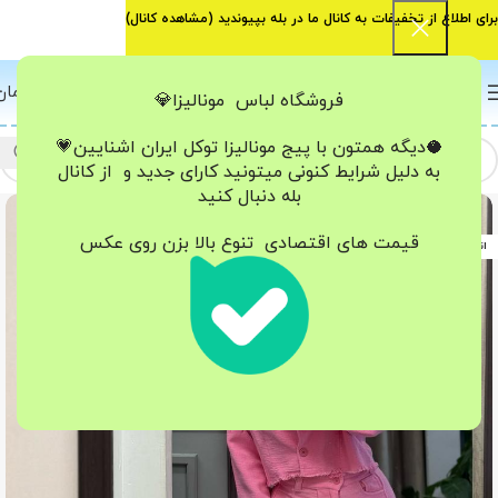
برای اطلاع از تخفیفات به کانال ما در بله بپیوندید (
مشاهده کانال
)
0
منو
0
تومان
فروشگاه لباس مونالیزا💎
🥥دیگه همتون با پیج مونالیزا تو‌کل ایران
اشنایین💗
به دلیل شرایط کنونی میتونید کارای جدید و از کانال
بله دنبال کنید
-76%
قیمت های اقتصادی تنوع بالا بزن روی عکس
اتمام موجودی