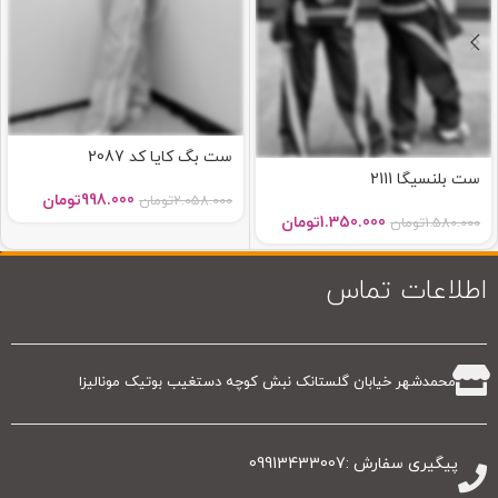
ست بگ کایا کد 2087
ست بلنسیگا 2111
998.000
تومان
2.058.000
تومان
1.350.000
تومان
1.580.000
تومان
اطلاعات تماس
محمدشهر خیابان گلستانک نبش کوچه دستغیب بوتیک مونالیزا
پیگیری سفارش :09913433007