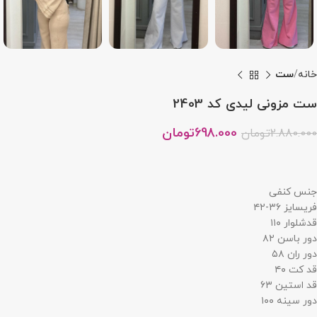
خانه
ست
ست مزونی لیدی کد 2403
698.000
تومان
2.880.000
تومان
جنس کنفی
فریسایز ۳۶-۴۲
قدشلوار ۱۱۰
دور باسن ۸۲
دور ران ۵۸
قد کت ۴۰
قد استین ۶۳
دور سینه ۱۰۰