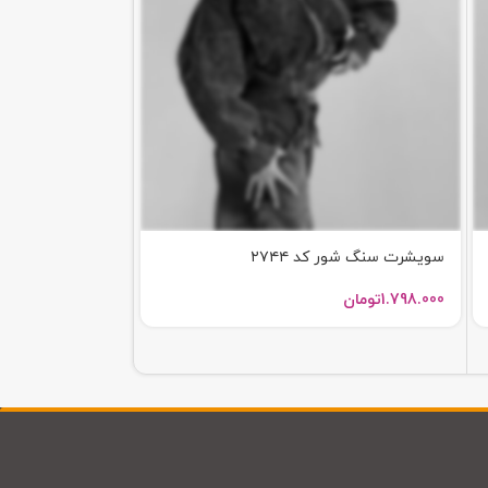
سویشرت سنگ شور کد ۲۷۴۴
بامبر میا کد 2737
1.798.000
تومان
1.798.000
تومان