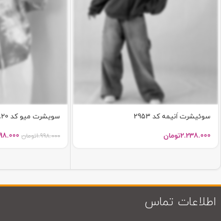
سوئيشرت اَنيمه کد 2953
سویشرت میو کد 2820
2.238.000
تومان
298.000
1.998.000
تومان
اطلاعات تماس