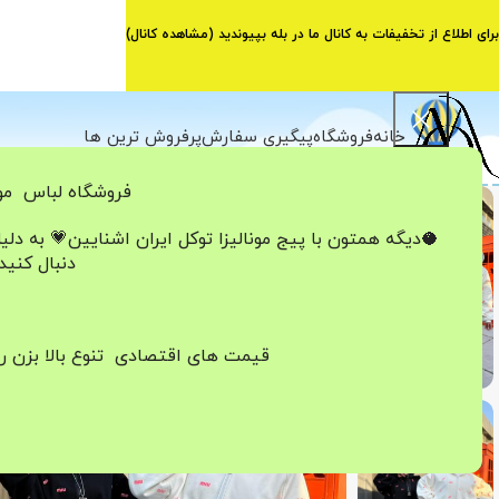
برای اطلاع از تخفیفات به کانال ما در بله بپیوندید (
مشاهده کانال
)
خانه
فروشگاه
پیگیری سفارش
پرفروش ترین ها
فروشگاه لباس مون
اتمام موجودی
🥥دیگه همتون با پیج مونالیزا تو‌کل ایران
اشنایین💗
به دلی
دنبال کنید
قیمت های اقتصادی تنوع بالا بزن