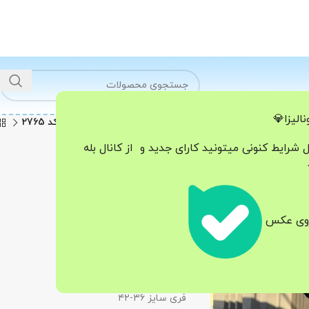
الیزا💎
خانه
سوییشرت
سویشرت میو کد 2765
ل شرایط کنونی میتونید کارای جدید و از کانال بله
سویشرت میو کد 2765
1.898.000
تومان
 روی عکس
جنس دورس سه نخ ترک🇹🇷
قد ۶۵
فری سایز ۳۶-۴۲