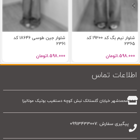
شلوار نیم بگ کد 19200 کد
شلوار جین طوسی 18646 کد
2361
2365
1.598.000
تومان
1.598.000
تومان
اطلاعات تماس
محمدشهر خیابان گلستانک نبش کوچه دستغیب بوتیک مونالیزا
پیگیری سفارش :09913433007