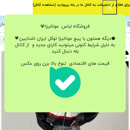
برای اطلاع از تخفیفات به کانال ما در بله بپیوندید (
مشاهده کانال
)
0
منو
0
تومان
فروشگاه لباس مونالیزا💎
🥥دیگه همتون با پیج مونالیزا تو‌کل ایران
اشنایین💗
به دلیل شرایط کنونی میتونید کارای جدید و از کانال
بله دنبال کنید
اتمام موجودی
قیمت های اقتصادی تنوع بالا بزن روی عکس