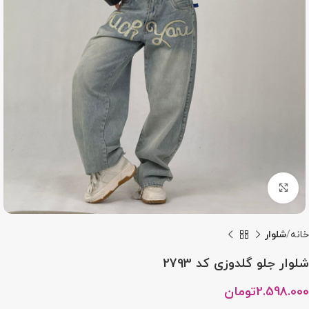
بزرگنمایی تصویر
خانه
شلوار
شلوار جلو گلدوزی کد 2793
2.598.000
تومان