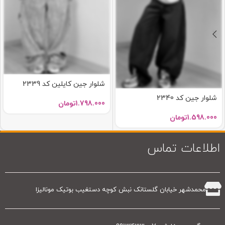
شلوار جین کایلین کد 2339
شلوار جین کد 2340
1.798.000
تومان
1.598.000
تومان
اطلاعات تماس
محمدشهر خیابان گلستانک نبش کوچه دستغیب بوتیک مونالیزا