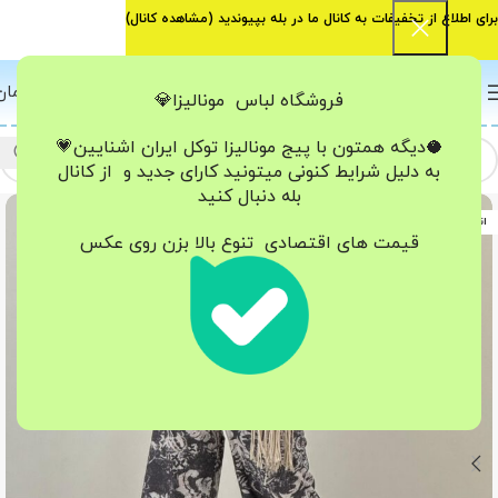
برای اطلاع از تخفیفات به کانال ما در بله بپیوندید (
مشاهده کانال
)
0
منو
0
تومان
فروشگاه لباس مونالیزا💎
🥥دیگه همتون با پیج مونالیزا تو‌کل ایران
اشنایین💗
به دلیل شرایط کنونی میتونید کارای جدید و از کانال
بله دنبال کنید
اتمام موجودی
قیمت های اقتصادی تنوع بالا بزن روی عکس