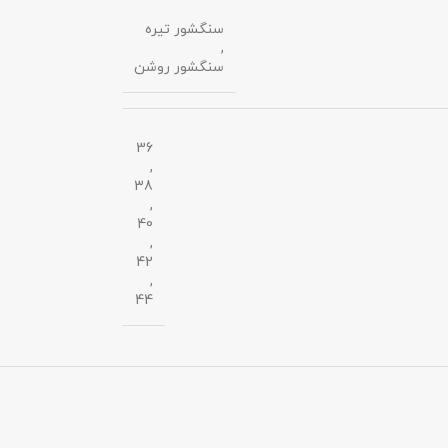
سنگشور تیره
,
سنگشور روشن
36
,
38
,
40
,
42
,
44