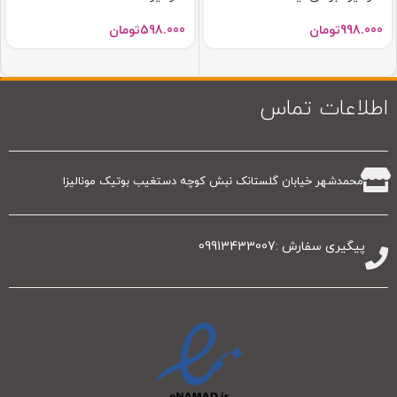
998.000
تومان
598.000
تومان
اطلاعات تماس
محمدشهر خیابان گلستانک نبش کوچه دستغیب بوتیک مونالیزا
پیگیری سفارش :09913433007