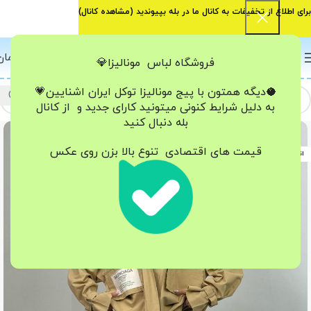
برای اطلاع از تخفیفات به کانال ما در بله بپیوندید (
مشاهده کانال
)
0
منو
0
تومان
فروشگاه لباس مونالیزا💎
🥥دیگه همتون با پیج مونالیزا تو‌کل ایران
اشنایین💗
به دلیل شرایط کنونی میتونید کارای جدید و از کانال
بله دنبال کنید
-25%
قیمت های اقتصادی تنوع بالا بزن روی عکس
اتمام موجودی