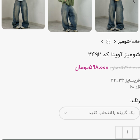
خانه
شومیز
شومیز آوینا کد 2492
598.000
تومان
798.000
تومان
فریسایز ۳۶_۴۲
قد ۶۰
رنگ