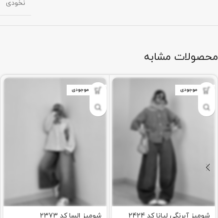
نخودی
محصولات مشابه
اتمام موجودی
اتمام موجودی
شومیز آبرنگی لیانا کد 2424
شومیز السا کد 2373