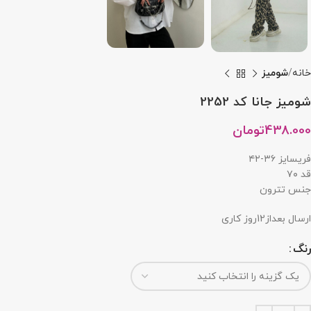
خانه
شومیز
شومیز جانا کد 2252
438.000
تومان
فریسایز ۳۶-۴۲
قد ۷۰
جنس تترون
ارسال بعداز12روز کاری
رنگ