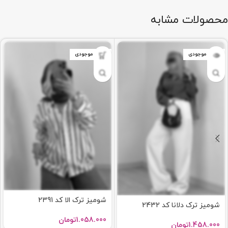
محصولات مشابه
اتمام موجودی
اتمام موجودی
شومیز ترک الا کد 2391
شومیز ترک دلانا کد 2432
1.058.000
تومان
1.458.000
تومان