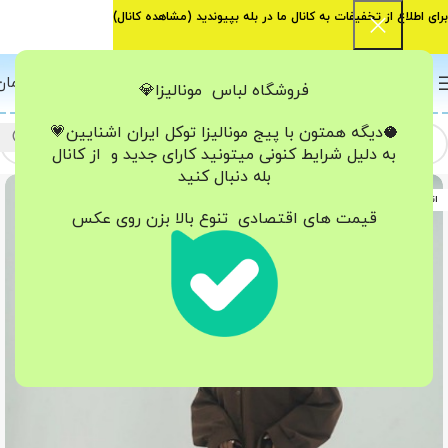
برای اطلاع از تخفیفات به کانال ما در بله بپیوندید (
مشاهده کانال
)
0
منو
0
تومان
فروشگاه لباس مونالیزا💎
🥥دیگه همتون با پیج مونالیزا تو‌کل ایران
اشنایین💗
به دلیل شرایط کنونی میتونید کارای جدید و از کانال
بله دنبال کنید
اتمام موجودی
قیمت های اقتصادی تنوع بالا بزن روی عکس