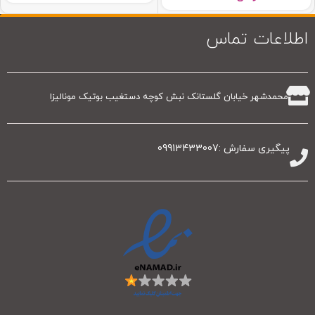
اطلاعات تماس
محمدشهر خیابان گلستانک نبش کوچه دستغیب بوتیک مونالیزا
پیگیری سفارش :09913433007