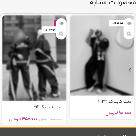
محصولات مشابه
اتمام موجودی
-15%
اتمام موجودی
ست کایلا کد 2123
ست بلنسیگا 2111
898.000
تومان
1.350.000
تومان
1.580.000
تومان