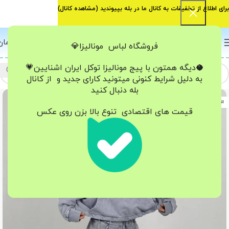
برای اطلاع از تخفیفات به کانال ما در بله بپیوندید (
مشاهده کانال
)
0
منو
0
تومان
فروشگاه لباس مونالیزا💎
🥥دیگه همتون با پیج مونالیزا تو‌کل ایران
اشنایین💗
به دلیل شرایط کنونی میتونید کارای جدید و از کانال
بله دنبال کنید
اتمام موجودی
قیمت های اقتصادی تنوع بالا بزن روی عکس