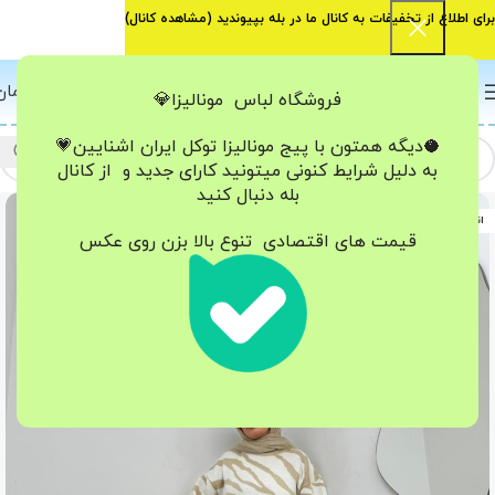
برای اطلاع از تخفیفات به کانال ما در بله بپیوندید (
مشاهده کانال
)
0
منو
0
تومان
فروشگاه لباس مونالیزا💎
🥥دیگه همتون با پیج مونالیزا تو‌کل ایران
اشنایین💗
به دلیل شرایط کنونی میتونید کارای جدید و از کانال
بله دنبال کنید
اتمام موجودی
قیمت های اقتصادی تنوع بالا بزن روی عکس