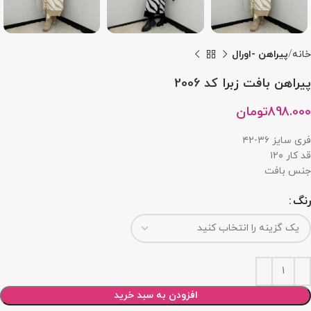
خانه
پیراهن -اورال
پیراهن بافت زبرا کد 2006
898.000
تومان
فری سایز ۳۶-۴۲‌
قد کار ۱۲۰
جنس بافت
رنگ
افزودن به سبد خرید