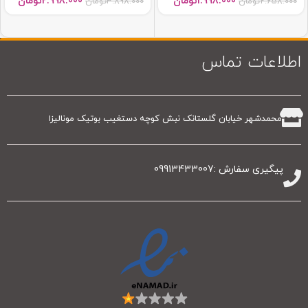
1.998.000
تومان
2.998.000
تومان
2.658.000
تومان
3.898.000
تومان
اطلاعات تماس
محمدشهر خیابان گلستانک نبش کوچه دستغیب بوتیک مونالیزا
پیگیری سفارش :09913433007