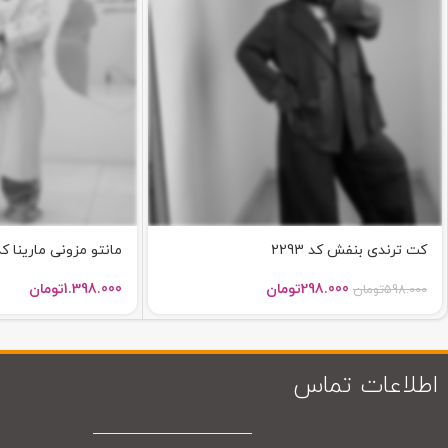
کت ترندی بنفش کد 2293
مانتو مزونی مارینا کد 288
298.000
تومان
1.398.000
تومان
598.000
تومان
اطلاعات تماس