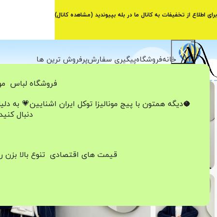
برای اطلاع از تخفیفات به کانال ما در بله بپیوندید (
مشاهده کانال
)
خانه
فروشگاه
پیگیری سفارش
پرفروش ترین ها
فروشگاه لباس مون
اتمام موجودی
🥥دیگه همتون با پیج مونالیزا تو‌کل ایران
اشنایین💗
به دلی
دنبال کنید
قیمت های اقتصادی تنوع بالا بزن