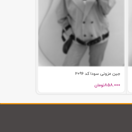
جین مزونی سودا کد 2096
ترنج کت کد2008
858.000
تومان
798.000
تومان