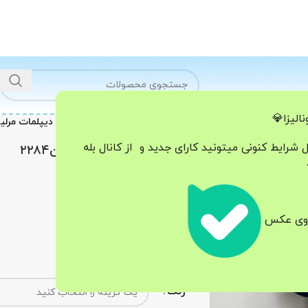
الیزا💎
خانه
مانتو-کت - پافر
کت شلوار دیپلمات مرلین۲۸۴
ل شرایط کنونی میتونید کارای جدید و از کانال بله
کت شلوار دیپلمات مرلین۲۲۸۴
1.580.000
تومان
جنس مازراتی
 روی عکس
فری سایز ۳۶-۴۲
قد ۷۰
قد شلوار ۹۰
رنگ