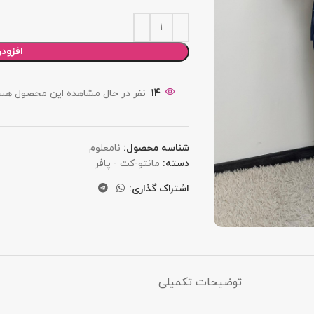
افزود
14
نفر در حال مشاهده این محصول هست
شناسه محصول:
نامعلوم
دسته:
مانتو-کت - پافر
اشتراک گذاری:
توضیحات تکمیلی