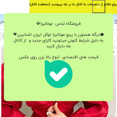
برای اطلاع از تخفیفات به کانال ما در بله بپیوندید (
مشاهده کانال
)
0
منو
0
تومان
فروشگاه لباس مونالیزا💎
🥥دیگه همتون با پیج مونالیزا تو‌کل ایران
اشنایین💗
به دلیل شرایط کنونی میتونید کارای جدید و از کانال
بله دنبال کنید
اتمام موجودی
قیمت های اقتصادی تنوع بالا بزن روی عکس